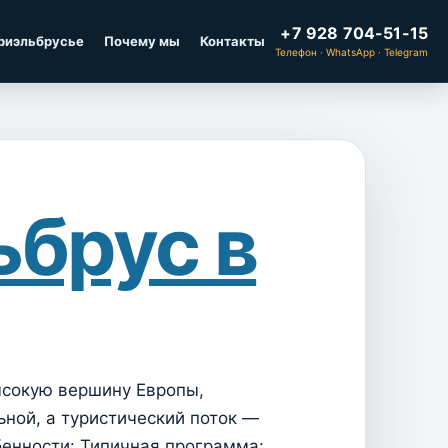
+7 928 704-51-15
риэльбрусье
Почему мы
Контакты
Телефон · WhatsApp · Telegram
ьбрус в
ысокую вершину Европы,
ьной, а туристический поток —
енности: Типичная программа: