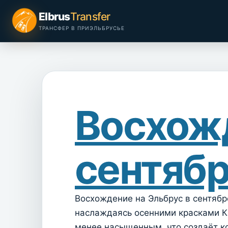
Перейти к содержимому
Elbrus
Transfer
ТРАНСФЕР В ПРИЭЛЬБРУСЬЕ
Восхожд
сентяб
Восхождение на Эльбрус в сентяб
наслаждаясь осенними красками Ка
менее насыщенным, что создаёт к